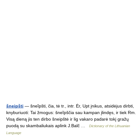
šneipšti
— šneĩpšti, čia, tė tr., intr. Ėr, Upt įnikus, atsidėjus dirbti,
knyburiuoti: Tai žmogus: šneĩpščia sau kampan įlindęs, ir tiek Rm.
Visą dieną jis ten dirbo šneipštė ir lig vakaro padarė tokį gražų
puodą su skambaliukais aplink J.Balč …
Dictionary of the Lithuanian
Language