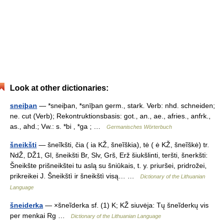
Look at other dictionaries:
sneiþan
— *sneiþan, *snīþan germ., stark. Verb: nhd. schneiden;
ne. cut (Verb); Rekontruktionsbasis: got., an., ae., afries., anfrk.,
as., ahd.; Vw.: s. *bi , *ga ; …
Germanisches Wörterbuch
šneikšti
— šneĩkšti, čia ( ia KŽ, šneĩškia), tė ( ė KŽ, šneĩškė) tr.
NdŽ, DŽ1, Gl, šneikšti Br, Slv, Grš, Erž šiukšlinti, teršti, šnerkšti:
Šneikšte prišneikštei tu aslą su šniūkais, t. y. priuršei, pridrožei,
prikreikei J. Šneikštì ir šneikštì visą… …
Dictionary of the Lithuanian
Language
šneiderka
— ×šneĩderka sf. (1) K; KŽ siuvėja: Tų šneĩderkų vis
per menkai Rg …
Dictionary of the Lithuanian Language