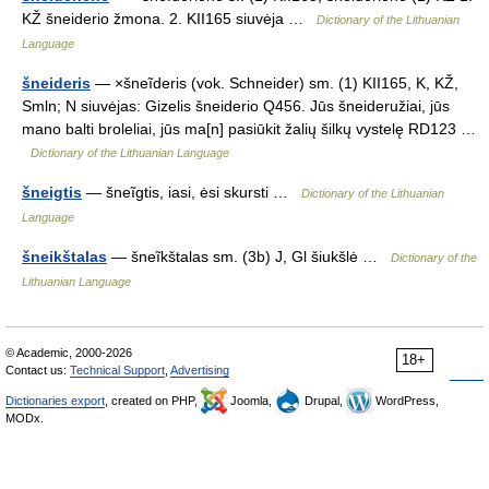
KŽ šneiderio žmona. 2. KII165 siuvėja …
Dictionary of the Lithuanian
Language
šneideris
— ×šneĩderis (vok. Schneider) sm. (1) KII165, K, KŽ,
Smln; N siuvėjas: Gizelis šneiderio Q456. Jūs šneideružiai, jūs
mano balti broleliai, jūs ma[n] pasiūkit žalių šilkų vystelę RD123 …
Dictionary of the Lithuanian Language
šneigtis
— šneĩgtis, iasi, ėsi skursti …
Dictionary of the Lithuanian
Language
šneikštalas
— šneĩkštalas sm. (3b) J, Gl šiukšlė …
Dictionary of the
Lithuanian Language
© Academic, 2000-2026
18+
Contact us:
Technical Support
,
Advertising
Dictionaries export
, created on PHP,
Joomla,
Drupal,
WordPress,
MODx.