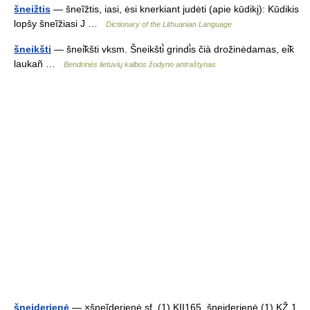
šneižtis
— šneĩžtis, iasi, ėsi knerkiant judėti (apie kūdikį): Kūdikis
lopšy šneĩžiasi J …
Dictionary of the Lithuanian Language
šneikšti
— šnei̇̃kšti vksm. Šneikšti̇̀ grindi̇̀s čià drožinėdamas, ei̇̃k
laukañ …
Bendrinės lietuvių kalbos žodyno antraštynas
šneiderienė
— ×šneĩderienė sf. (1) KII165, šneiderienė (1) KŽ 1.