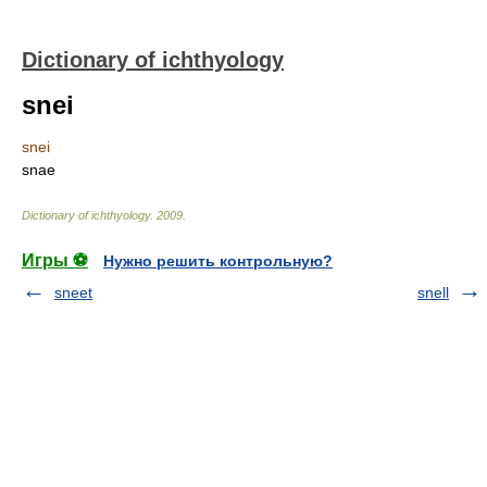
Dictionary of ichthyology
snei
snei
snae
Dictionary of ichthyology
.
2009
.
Игры ⚽
Нужно решить контрольную?
sneet
snell